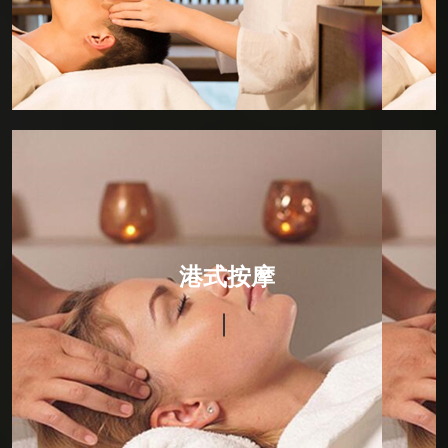
法。
港式按摩
选用纯天然植物提炼而成的精华原液,结合专用护肤按摩
油，秉承物理学和生物学的原理，以缓慢轻柔的动作对
港式按摩
人体进行按压、摩擦、推拿。按摩手法细腻、指间节奏
感强。从而达到刺激皮肤神经，具有排毒、润肤养颜、
消脂纤体、提神醒脑、舒经活络、养肾补元、改善和平
衡新陈代谢功效;即刻消除精神疲劳，舒缓焦虑及紧张功
能，并有利于多种慢性疾病的康复。