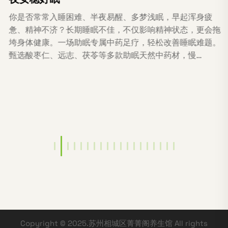
你是否常常入睡困难、半夜易醒、多梦浅眠，早起浑身疲
惫、精神不济？长期睡眠不佳，不仅影响精神状态，更会拖
垮身体健康。一场助眠专属中药足疗，轻松改善睡眠难题。
甄选酸枣仁、远志、茯苓等多款助眠天然中药材，慢…
Copyright © 2025.苏州相城区菁菁阁养生馆 All rights