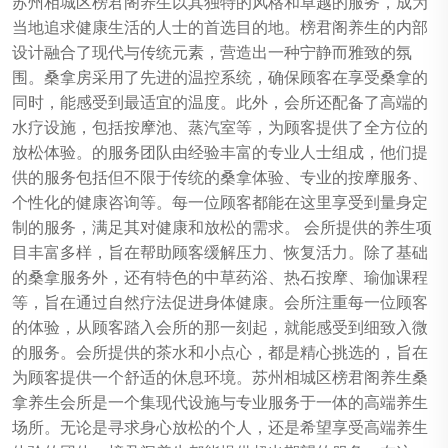
苏州相城区榜君阁养生以其独特的风格和卓越的服务，成为
当地追求健康生活的人士的首选目的地。榜君阁养生的内部
设计融合了现代与传统元素，营造出一种宁静而雅致的氛
围。桑拿房采用了先进的温控系统，确保顾客在享受桑拿的
同时，能感受到最适宜的温度。此外，会所还配备了高端的
水疗设施，包括按摩池、蒸汽室等，为顾客提供了全方位的
放松体验。的服务团队由经验丰富的专业人士组成，他们提
供的服务包括但不限于传统的桑拿体验、专业的按摩服务、
个性化的健康咨询等。每一位顾客都能在这里享受到量身定
制的服务，满足其对健康和放松的需求。 会所提供的养生项
目丰富多样，旨在帮助顾客缓解压力、恢复活力。除了基础
的桑拿服务外，还有特色的中草药浴、热石按摩、瑜伽课程
等，旨在通过自然疗法促进身体健康。会所注重每一位顾客
的体验，从顾客踏入会所的那一刻起，就能感受到细致入微
的服务。会所提供的茶水和小点心，都是精心挑选的，旨在
为顾客提供一个舒适的休息环境。苏州相城区榜君阁养生桑
拿养生会所是一个集现代设施与专业服务于一体的高端养生
场所。无论是寻求身心放松的个人，还是希望享受高端养生