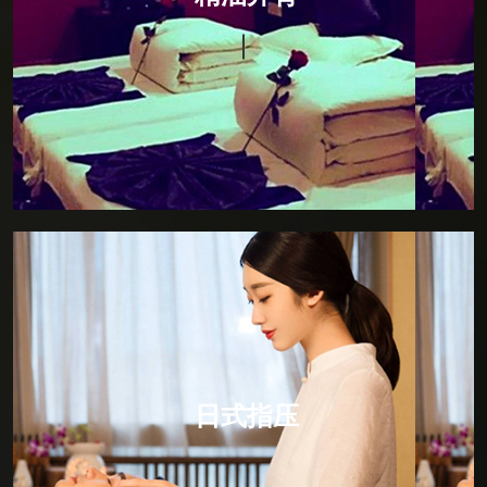
150分钟，柔和的手法，贴心的服务，华贵的私人护理
贵宾室，让阁下尽可享受独立的私人空间，暂且挥别急
促的都市节奏。以畅快的感官之旅，来唤醒您的每一寸
肌肤，感受全身心的放松。
日式指压
日式指压，所谓“日式按摩”是以中医推拿为基本的手
法。因为中国文化对日本的影响是根深蒂固的。日式按
摩就是点道手法的具体应用，所以日式按摩的主要作用
日式指压
点就是人体的动脉血管，通过人体动脉血管的三玄性空
间运动规律对人体的经脉进行比较有效的调节，所以日
式按摩是比较简单的，但却是寓意深刻的保健按摩方