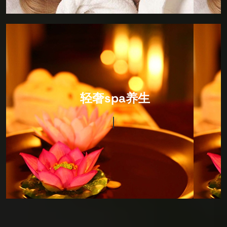
IT Consultancy
轻奢spa养生
环境以日式风格为主，装修设计很有风格，硬件设施非
常完善，卫生细节做的很出色，包括拖鞋都会当你面消
毒！价格很合适，因为综合性很强，所以喜欢深度SPA
护理的朋友可以来看看