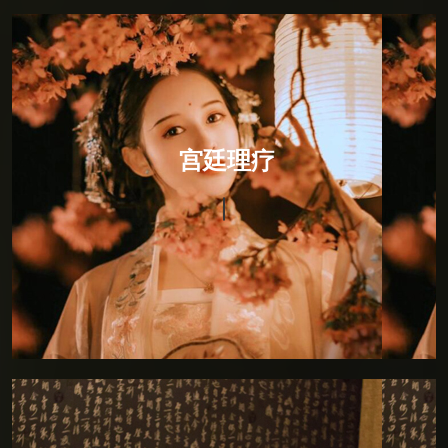
宫廷理疗
宫廷理疗
宫廷理疗，融入印度瑜伽的柔美与灵动后全新推出。将
恢宏与霸气放进一处幽居的男子，回眸一笑间褪落六宫
粉黛的佳人，通过砭、针、灸、药，以及导引按跷，从
而恢复和保持生理的均衡与平和。