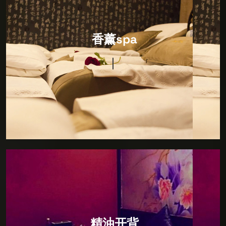
香薰spa
特色香薰，源自东方，驻足东方，寻觅SPA发展之道，
香薰spa
将日本SPA秘术引进复刻，打造完美日式风格，让您通
过一场SPA即可畅游东瀛。精心营造舒适雅致的私人空
间，打造特色包房，在绝对私人的个人空间内，您可以
享受水疗按摩，特色SPA，才艺表演等独特项目，让您
专业压力，远离喧嚣，回归真我。
精油开背
开精油SPA疏通豚部疏通四肢油压盛部保养除湿共计
精油开背