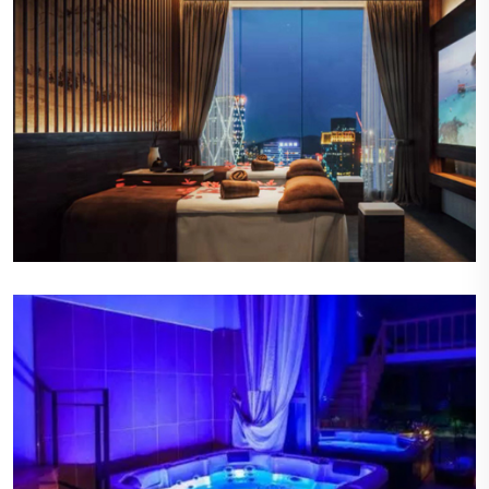
宜人的香氛
空气中弥漫着淡淡的香薰气息，这些香氛不仅令人
愉悦，还能帮助顾客放松心情，提升整体的感官享
受。
柔和的照明
会所内的照明设计巧妙，营造出温暖而柔和的光
线，既不会太过刺眼，也不会显得昏暗，为顾客提
供了一个舒适的视觉环境。