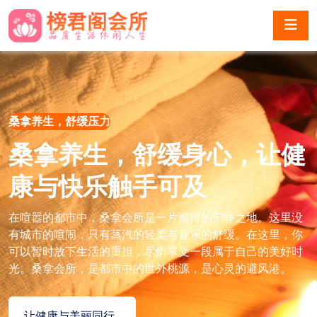
桑拿养生，舒缓压力
桑拿养生，舒缓身心，让健
康与快乐触手可及
在喧嚣的都市中，桑拿会所是一片难得的宁静之地。这里没
有城市的喧闹，只有蒸汽的轻柔与音乐的舒缓。在这里，你
可以暂时放下生活的重担，尽情享受一段属于自己的美好时
光。桑拿会所，是都市中的世外桃源，是心灵的避风港。
让健康与美丽同行