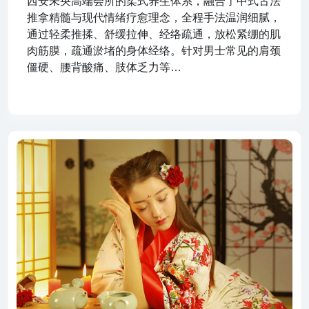
西安未央高端会所的柔式养生体系，融合了中式古法
推拿精髓与现代情绪疗愈理念，全程手法温润细腻，
通过轻柔推揉、舒缓拉伸、经络疏通，放松紧绷的肌
肉筋膜，疏通淤堵的身体经络。针对男士常见的肩颈
僵硬、腰背酸痛、肢体乏力等…