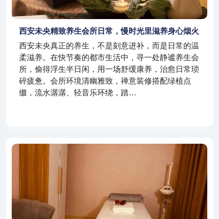
西安未央精致养生会所日常，慢时光里滋养身心烟火
西安未央真正的养生，不是刻意进补，而是日常的温
柔滋养。在快节奏的都市生活中，寻一处静谧养生会
所，偷得浮生半日闲，用一场舒缓康养，治愈日常琐
碎疲惫。会所环境清幽雅致，禅意装修搭配绿植点
缀，流水潺潺、轻音乐环绕，踏…