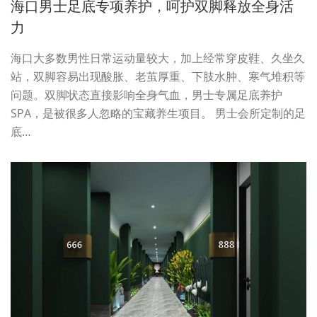
海口男士足底专项养护，呵护双脚释放全身活
力
海口大多数男性日常运动量较大，加上经常穿皮鞋、久坐久
站，双脚容易出现酸胀、老茧厚重、下肢水肿、寒气堆积等
问题。双脚状态直接影响全身气血，男士专属足底养护
SPA，是被很多人忽略的宝藏养生项目。 男士会所定制的足
底…