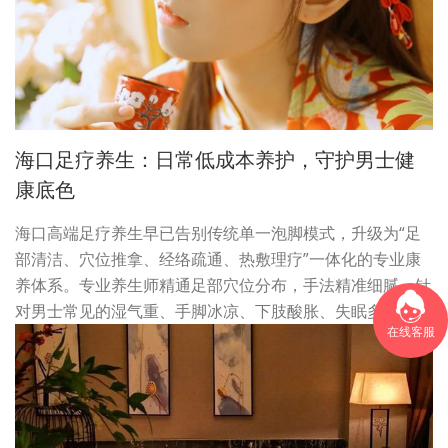
海口足疗养生：日常低成本养护，守护男士健
康底色
海口高端足疗养生早已告别传统单一泡脚模式，升级为“足
部清洁、穴位推拿、经络疏通、热敷理疗”一体化的专业康
养体系。专业养生师精通足部穴位分布，手法精准细腻，针
对男士常见的湿气重、手脚冰凉、下肢酸胀、失眠多梦等…
在线客服