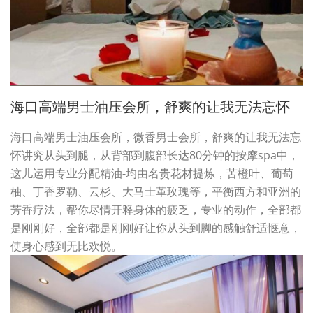
海口高端男士油压会所，舒爽的让我无法忘怀
海口高端男士油压会所，微香男士会所，舒爽的让我无法忘
怀讲究从头到腿，从背部到腹部长达80分钟的按摩spa中，
这儿运用专业分配精油-均由名贵花材提炼，苦橙叶、葡萄
柚、丁香罗勒、云杉、大马士革玫瑰等，平衡西方和亚洲的
芳香疗法，帮你尽情开释身体的疲乏，专业的动作，全部都
是刚刚好，全部都是刚刚好让你从头到脚的感触舒适惬意，
使身心感到无比欢悦。