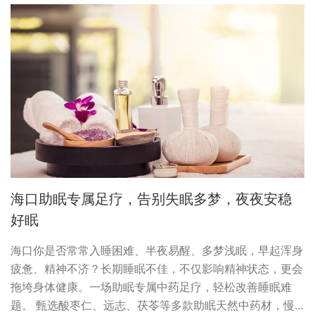
海口助眠专属足疗，告别失眠多梦，夜夜安稳
好眠
海口你是否常常入睡困难、半夜易醒、多梦浅眠，早起浑身
疲惫、精神不济？长期睡眠不佳，不仅影响精神状态，更会
拖垮身体健康。一场助眠专属中药足疗，轻松改善睡眠难
题。 甄选酸枣仁、远志、茯苓等多款助眠天然中药材，慢…