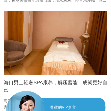
致，禅意装修搭配绿植点缀，流水潺潺、轻音乐环绕，踏…
海口男士轻奢SPA康养，解压蓄能，成就更好自
己
海口成年人的世界，总是不停奔波，男士更是常年为事业、
家庭奔波，身心长期处于高压疲惫状态。偶尔停下脚步，给
尊敬的VIP贵宾