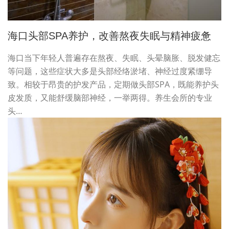
海口头部SPA养护，改善熬夜失眠与精神疲惫
海口当下年轻人普遍存在熬夜、失眠、头晕脑胀、脱发健忘
等问题，这些症状大多是头部经络淤堵、神经过度紧绷导
致。相较于昂贵的护发产品，定期做头部SPA，既能养护头
皮发质，又能舒缓脑部神经，一举两得。养生会所的专业
头…