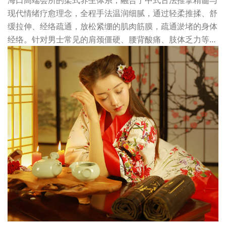
现代情绪疗愈理念，全程手法温润细腻，通过轻柔推揉、舒
缓拉伸、经络疏通，放松紧绷的肌肉筋膜，疏通淤堵的身体
经络。针对男士常见的肩颈僵硬、腰背酸痛、肢体乏力等…