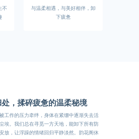
生不
与温柔相遇，与美好相伴，卸
趣
下疲惫
归处，揉碎疲惫的温柔秘境
被工作的压力牵绊，身体在紧绷中逐渐失去活
尘埃。我们总在寻觅一方天地，能卸下所有防
安放，让浮躁的情绪回归平静淡然。韵花阁休