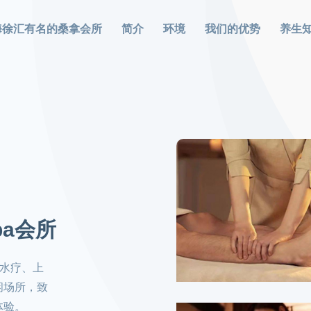
海徐汇有名的桑拿会所
简介
环境
我们的优势
养生
a会所
汇水疗、上
闲场所，致
体验。