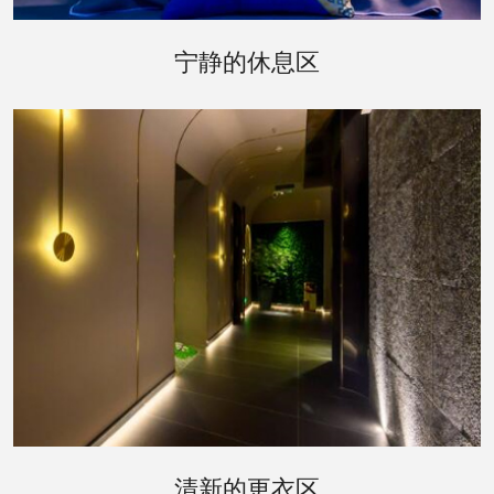
休息区是您桑拿体验后的理想去处。这里提供宽敞
舒适的躺椅，以及清新的水果和饮料。您可以在这
宁静的休息区
里闭目养神，或是与朋友轻声交谈，享受一段悠闲
的时光。
更衣区的设计同样体现了会所对细节的关注。宽敞
的更衣室配备了私人储物柜，以及必要的梳洗设
清新的更衣区