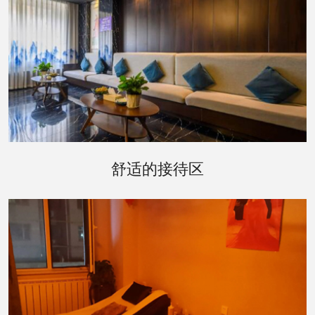
走进会所内部，接待区的设计温馨而雅致。舒适的
沙发、温暖的壁炉和轻柔的音乐，营造出一种宾至
舒适的接待区
如归的氛围。在这里，您可以卸下一天的疲惫，享
受工作人员为您提供的贴心服务。