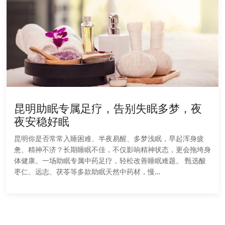
昆明助眠专属足疗，告别失眠多梦，夜
夜安稳好眠
昆明你是否常常入睡困难、半夜易醒、多梦浅眠，早起浑身疲
惫、精神不济？长期睡眠不佳，不仅影响精神状态，更会拖垮身
体健康。一场助眠专属中药足疗，轻松改善睡眠难题。 甄选酸
枣仁、远志、茯苓等多款助眠天然中药材，慢…