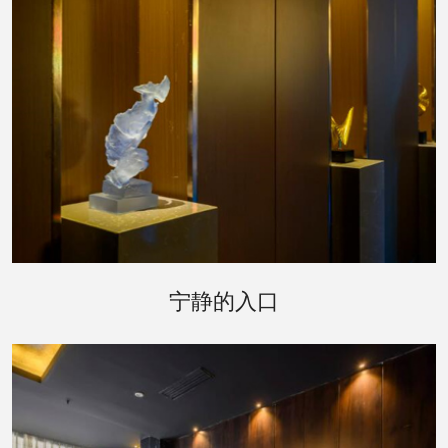
踏入昆明桑拿会所，首先映入眼帘的是被郁郁葱葱
的绿植环绕的入口，仿佛是进入了一个秘密花园。
宁静的入口
柔和的灯光透过树叶的缝隙，洒在蜿蜒的小径上，
指引着您前往一个更加宁静的世界。